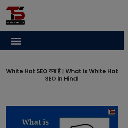
Skip
to
Technical Skills Up
content
White Hat SEO क्या है | What is White Hat
SEO in Hindi