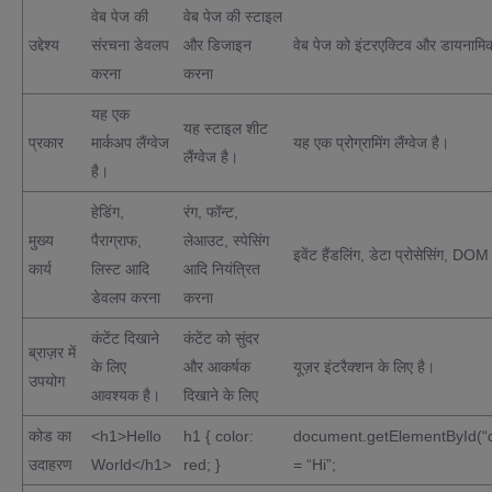
वेब पेज की
वेब पेज की स्टाइल
उद्देश्य
संरचना डेवलप
और डिजाइन
वेब पेज को इंटरएक्टिव और डायनाम
करना
करना
यह एक
यह स्टाइल शीट
प्रकार
मार्कअप लैंग्वेज
यह एक प्रोग्रामिंग लैंग्वेज है।
लैंग्वेज है।
है।
हेडिंग,
रंग, फॉन्ट,
मुख्य
पैराग्राफ,
लेआउट, स्पेसिंग
इवेंट हैंडलिंग, डेटा प्रोसेसिंग, DOM
कार्य
लिस्ट आदि
आदि नियंत्रित
डेवलप करना
करना
कंटेंट दिखाने
कंटेंट को सुंदर
ब्राज़र में
के लिए
और आकर्षक
यूज़र इंटरैक्शन के लिए है।
उपयोग
आवश्यक है।
दिखाने के लिए
कोड का
<h1>Hello
h1 { color:
document.getElementById(
उदाहरण
World</h1>
red; }
= “Hi”;