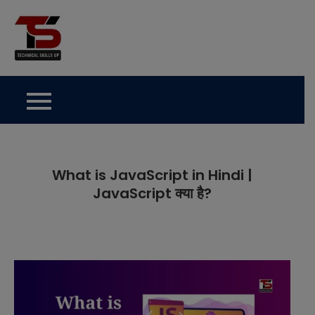
Skip
to
Technical Skills Up
content
What is JavaScript in Hindi |
JavaScript क्या है?