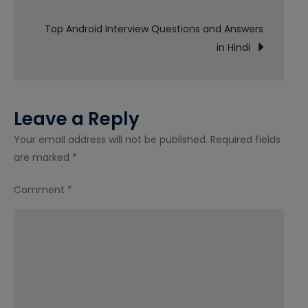
navigation
Hindi
Top Android Interview Questions and Answers
|
in Hindi
वर्डप्रेस
क्या
है?
पूरी
Leave a Reply
जानकारी
Your email address will not be published.
Required fields
are marked
*
Comment
*