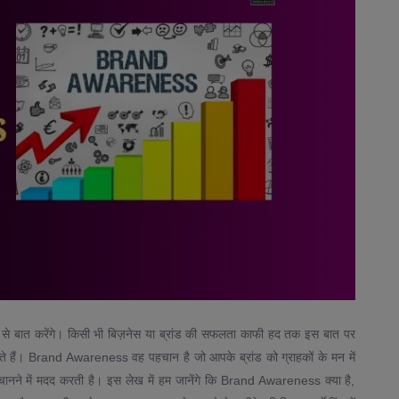
र से बात करेंगे। किसी भी बिज़नेस या ब्रांड की सफलता काफी हद तक इस बात पर
ोचते हैं। Brand Awareness वह पहचान है जो आपके ब्रांड को ग्राहकों के मन में
हचानने में मदद करती है। इस लेख में हम जानेंगे कि Brand Awareness क्या है,