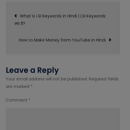
is
Post
Canva
What is LSI Keywords in Hindi | LSI Keywords
in
क्या हैं?
navigation
Hindi
|
How to Make Money from YouTube in Hindi
Canva
क्या
है?
Leave a Reply
Your email address will not be published.
Required fields
are marked
*
Comment
*