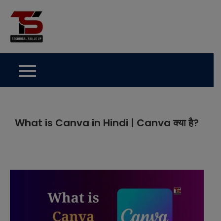
Skip
to
Technical Skills Up
content
What is Canva in Hindi | Canva क्या है?