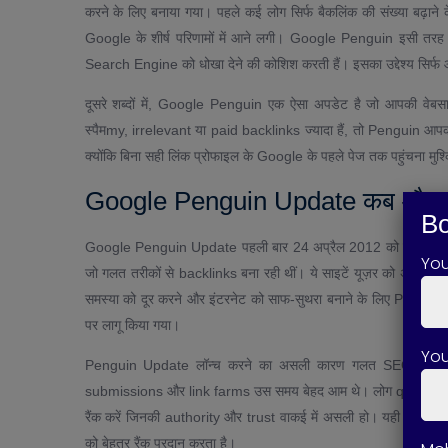
करने के लिए बनाया गया। पहले कई लोग सिर्फ बैकलिंक की संख्या बढ़ाने क
Google के शीर्ष परिणामों में आने लगी। Google Penguin इसी तरह क
Search Engine को धोखा देने की कोशिश करती हैं। इसका उद्देश्य सिर्फ और
दूसरे शब्दों में, Google Penguin एक ऐसा अपडेट है जो आपकी वेब
स्पैमmy, irrelevant या paid backlinks ज्यादा हैं, तो Penguin आप
क्योंकि बिना सही लिंक प्रोफाइल के Google के पहले पेज तक पहुंचना मुश्
Google Penguin Update कब और क्य
Bo
Google Penguin Update पहली बार 24 अप्रैल 2012 को लॉन्च हुआ था। उ
Yo
जो गलत तरीकों से backlinks बना रही थीं। ये साइटें यूज़र को अच्छा कंट
समस्या को दूर करने और इंटरनेट को साफ-सुथरा बनाने के लिए Pengui
पर लागू किया गया।
You
Penguin Update लॉन्च करने का असली कारण गलत SEO तकनीक
submissions और link farms उस समय बेहद आम थे। लोग quantity पर 
रैंक करें जिनकी authority और trust वाकई में असली हो। यही वजह ह
को बेहतर रैंक प्रदान करता है।