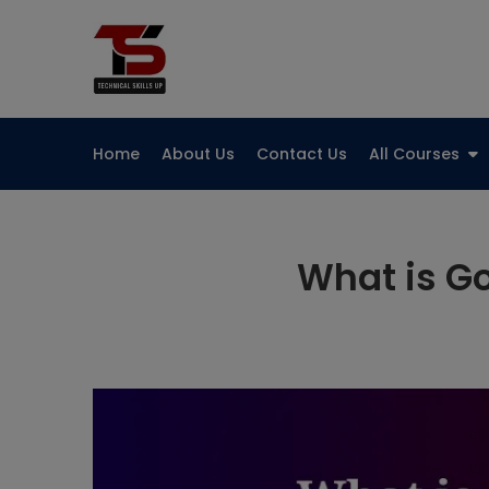
Skip
to
Technical Skills Up
content
Home
About Us
Contact Us
All Courses
What is Goog