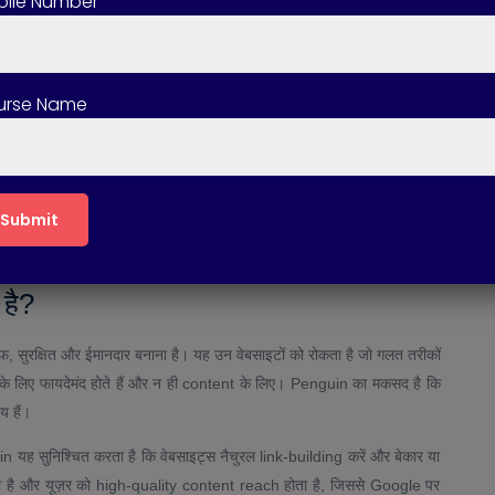
ile Number
है कि वे नैचुरल हैं या नहीं। अगर वेबसाइट के पास ऐसे लिंक पाए जाते हैं जो
urse Name
गए हैं, तो Penguin उन्हें स्पैम की श्रेणी में डाल देता है। यह एल्गोरिदम रियल-
, वह बैकलिंक प्रोफाइल को फिर से जांचता है।
 है कि आपकी साइट किस तरह के anchor text का उपयोग करती है। अगर आपकी
er-optimization माना जाता है और Penguin उसे निगेटिव सिग्नल देता है। यह
हे, न कि सिर्फ सर्च इंजन को धोखा देने के लिए।
 है?
सुरक्षित और ईमानदार बनाना है। यह उन वेबसाइटों को रोकता है जो गलत तरीकों
ज़र के लिए फायदेमंद होते हैं और न ही content के लिए। Penguin का मकसद है कि
य हैं।
n यह सुनिश्चित करता है कि वेबसाइट्स नैचुरल link-building करें और बेकार या
ै और यूज़र को high-quality content reach होता है, जिससे Google पर