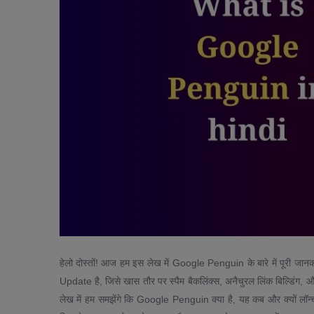
हेलो दोस्तों! आज हम इस लेख में Google Penguin के बारे में पूरी ज
Update है, जिसे खास तौर पर स्पैम बैकलिंक्स, अनैचुरल लिंक बिल्डि
लेख में हम समझेंगे कि Google Penguin क्या है, यह कब और क्यों लॉन्च 