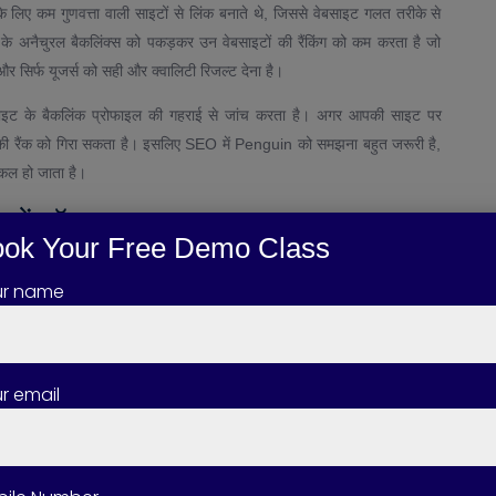
े लिए कम गुणवत्ता वाली साइटों से लिंक बनाते थे, जिससे वेबसाइट गलत तरीके से
े अनैचुरल बैकलिंक्स को पकड़कर उन वेबसाइटों की रैंकिंग को कम करता है जो
 सिर्फ यूजर्स को सही और क्वालिटी रिजल्ट देना है।
साइट के बैकलिंक प्रोफाइल की गहराई से जांच करता है। अगर आपकी साइट पर
की रैंक को गिरा सकता है। इसलिए SEO में Penguin को समझना बहुत जरूरी है,
किल हो जाता है।
ों लॉन्च हुआ?
ok Your Free Demo Class
स समय गूगल के सर्च रिजल्ट्स में बहुत सारी ऐसी वेबसाइटें रैंक कर रही थीं
ur name
ेंट नहीं देती थीं, लेकिन फिर भी top results में दिखाई देती थीं। Google ने इस
n Update जारी किया। यह अपडेट धीरे-धीरे दुनिया भर की लगभग सभी वेबसाइट्स
r email
ों को खत्म करना था। Paid links, spammy comments, directory
फोकस करते थे, quality पर नहीं। Google चाहता था कि सिर्फ वही वेबसाइट
ै कि Penguin गलत लिंक-बिल्डिंग को टारगेट करता है और genuine websites