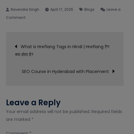
April 17, 2025
Blogs
Leave a
on
Comment
What
is
Post
AMP
What is Hreflang Tags in Hindi | Hreflang टैग
in
क्या होता है?
navigation
Hindi
|
SEO Course in Hyderabad with Placement
AMP
क्या
है?
Leave a Reply
Your email address will not be published.
Required fields
are marked
*
Comment
*