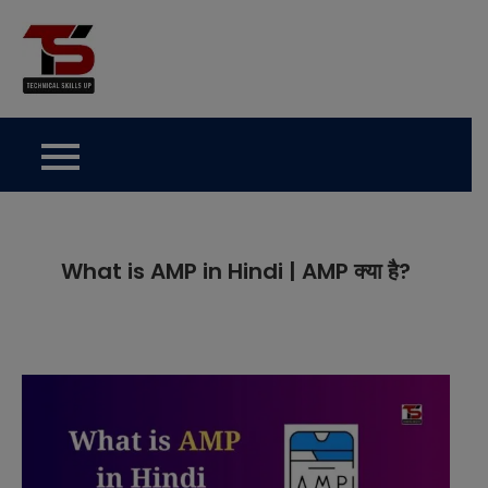
Skip
to
Technical Skills Up
content
What is AMP in Hindi | AMP क्या है?