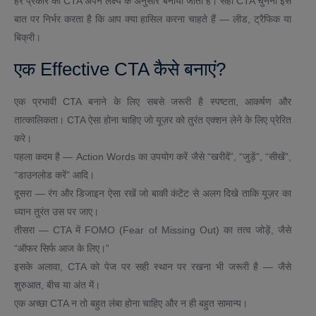
हर प्रकार का CTA अपने लक्ष्य के अनुसार बनाया जाता है। सही CTA चुनना इस
बात पर निर्भर करता है कि आप क्या हासिल करना चाहते हैं — लीड, ट्रैफिक या
बिक्री।
एक Effective CTA कैसे बनाएं?
एक प्रभावी CTA बनाने के लिए सबसे जरूरी है स्पष्टता, आकर्षण और
तात्कालिकता। CTA ऐसा होना चाहिए जो यूज़र को तुरंत एक्शन लेने के लिए प्रेरित
करे।
पहला कदम है — Action Words का उपयोग करें जैसे “खरीदें”, “जुड़ें”, “सीखें”,
“डाउनलोड करें” आदि।
दूसरा — रंग और डिजाइन ऐसा रखें जो बाकी कंटेंट से अलग दिखे ताकि यूज़र का
ध्यान तुरंत उस पर जाए।
तीसरा — CTA में FOMO (Fear of Missing Out) का तत्व जोड़ें, जैसे
“ऑफर सिर्फ आज के लिए।”
इसके अलावा, CTA को पेज पर सही स्थान पर रखना भी जरूरी है — जैसे
शुरुआत, बीच या अंत में।
एक अच्छा CTA न तो बहुत लंबा होना चाहिए और न ही बहुत सामान्य।