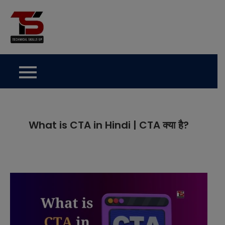
Skip
to
Technical Skills Up
content
What is CTA in Hindi | CTA क्या है?