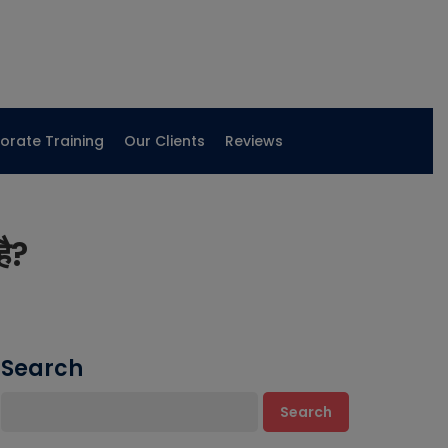
orate Training
Our Clients
Reviews
ै?
Search
Search