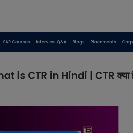
SAP Courses
Interview Q&A
Blogs
Placements
Corp
at is CTR in Hindi | CTR क्या ह