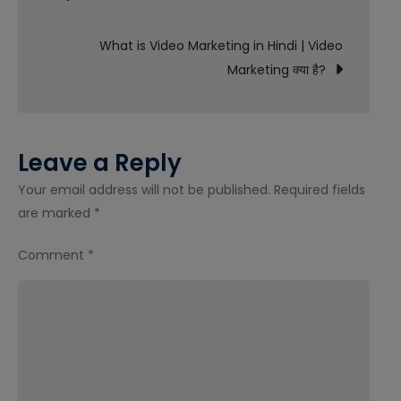
navigation
Hindi
What is Video Marketing in Hindi | Video
|
Marketing क्या है?
Google
EEAT
क्या
है?
Leave a Reply
Your email address will not be published.
Required fields
are marked
*
Comment
*