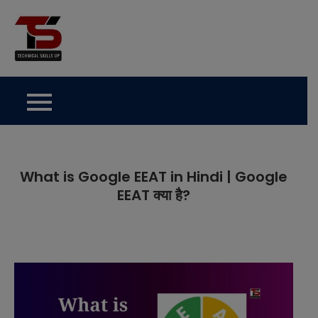
Skip
to
Technical Skills Up
content
What is Google EEAT in Hindi | Google
EEAT क्या है?